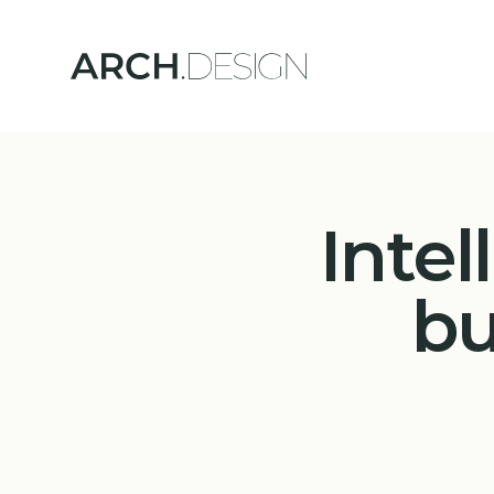
Intel
bu