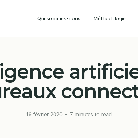
Qui sommes-nous
Méthodologie
Life at Arch.Design
PENSER
ligence artificie
CONCEVOIR
reaux connec
RÉALISER
ANCRER
19 février 2020
–
7 minutes to read