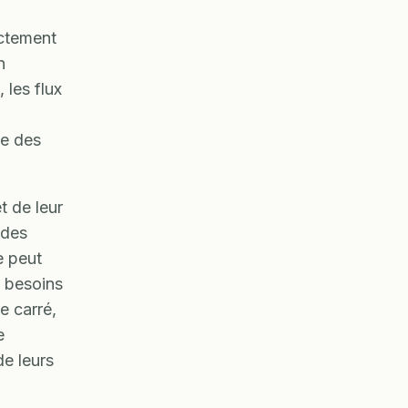
ectement
n
 les flux
ge des
t de leur
 des
e peut
 besoins
e carré,
e
de leurs