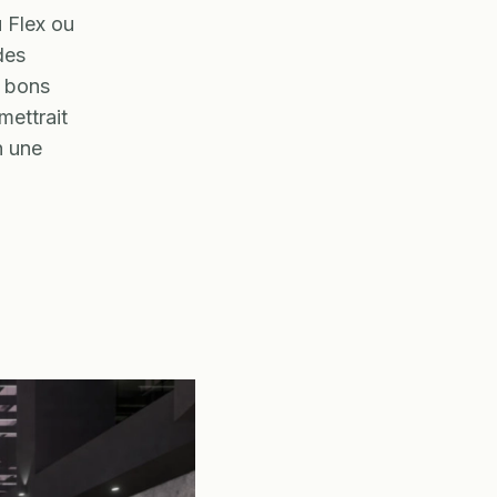
 Flex ou
des
x bons
mettrait
n une