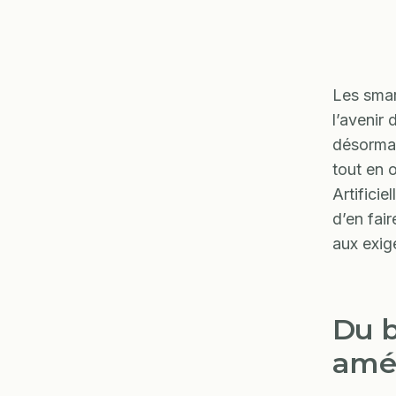
Les smart
l’avenir
désormai
tout en o
Artificie
d’en fai
aux exig
Du b
amé