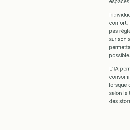
espaces d
Individu
confort, 
pas régl
sur son 
permetta
possible
L’IA per
consomma
lorsque c
selon le
des stor