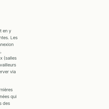
t en y
ntes. Les
nnexion
,
x (salles
ailleurs
erver via
rnières
nnées qui
s des