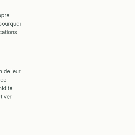
opre
 pourquoi
cations
n de leur
èce
midité
tiver