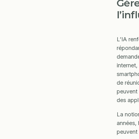
Gére
l’inf
L’IA renf
répondan
demandes
internet
smartpho
de réuni
peuvent a
des appl
La noti
années, 
peuvent 