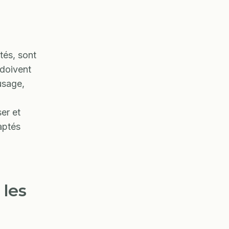
tés, sont
 doivent
usage,
ser et
aptés
les