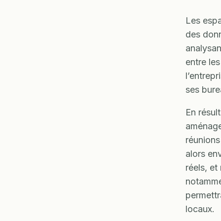
Les espa
des donn
analysan
entre le
l’entrep
ses bure
En résult
aménagem
réunions 
alors e
réels, e
notammen
permettr
locaux.