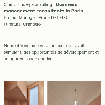
Client:
Fincley consulting
| 𝗕𝘂𝘀𝗶𝗻𝗲𝘀𝘀
𝗺𝗮𝗻𝗮𝗴𝗲𝗺𝗲𝗻𝘁 𝗰𝗼𝗻𝘀𝘂𝗹𝘁𝗮𝗻𝘁𝘀 𝗶𝗻 𝗣𝗮𝗿𝗶𝘀
Project Manager:
Bruce DELFIEU
Furniture:
Orangelo
Nous offrons un environnement de travail
stimulant, des opportunités de développement et
un apprentissage continu.