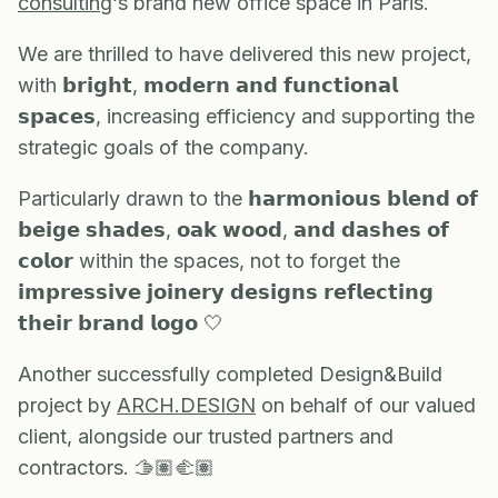
consulting
‘s brand new office space in Paris.
We are thrilled to have delivered this new project,
with 𝗯𝗿𝗶𝗴𝗵𝘁, 𝗺𝗼𝗱𝗲𝗿𝗻 𝗮𝗻𝗱 𝗳𝘂𝗻𝗰𝘁𝗶𝗼𝗻𝗮𝗹
𝘀𝗽𝗮𝗰𝗲𝘀, increasing efficiency and supporting the
strategic goals of the company.
Particularly drawn to the 𝗵𝗮𝗿𝗺𝗼𝗻𝗶𝗼𝘂𝘀 𝗯𝗹𝗲𝗻𝗱 𝗼𝗳
𝗯𝗲𝗶𝗴𝗲 𝘀𝗵𝗮𝗱𝗲𝘀, 𝗼𝗮𝗸 𝘄𝗼𝗼𝗱, 𝗮𝗻𝗱 𝗱𝗮𝘀𝗵𝗲𝘀 𝗼𝗳
𝗰𝗼𝗹𝗼𝗿 within the spaces, not to forget the
𝗶𝗺𝗽𝗿𝗲𝘀𝘀𝗶𝘃𝗲 𝗷𝗼𝗶𝗻𝗲𝗿𝘆 𝗱𝗲𝘀𝗶𝗴𝗻𝘀 𝗿𝗲𝗳𝗹𝗲𝗰𝘁𝗶𝗻𝗴
𝘁𝗵𝗲𝗶𝗿 𝗯𝗿𝗮𝗻𝗱 𝗹𝗼𝗴𝗼 🤍
Another successfully completed Design&Build
project by
ARCH.DESIGN
on behalf of our valued
client, alongside our trusted partners and
contractors. 🫱🏽‍🫲🏽